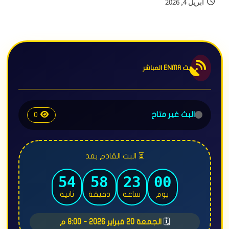
أبريل 4, 2026
بث ENMA المباشر
البث غير متاح
0
⏳ البث القادم بعد
49
58
23
00
يوم
ساعة
دقيقة
ثانية
🗓️
الجمعة 20 فبراير 2026 - 8:00 م