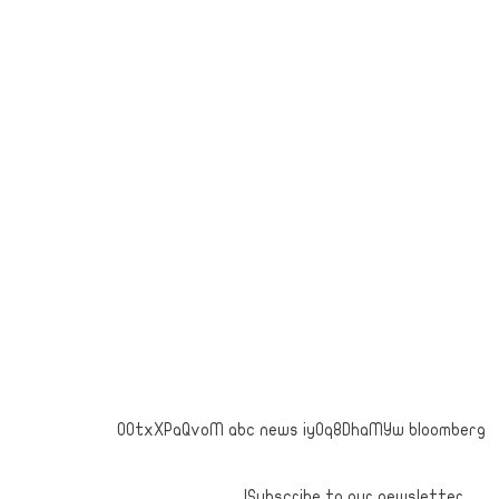
OOtxXPaQvoM abc news iyOq8DhaMYw bloomberg
Subscribe to our newsletter!