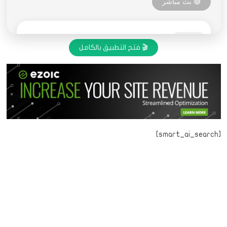
🎬 فتح التطبيق بالكامل
[smart_ai_search]