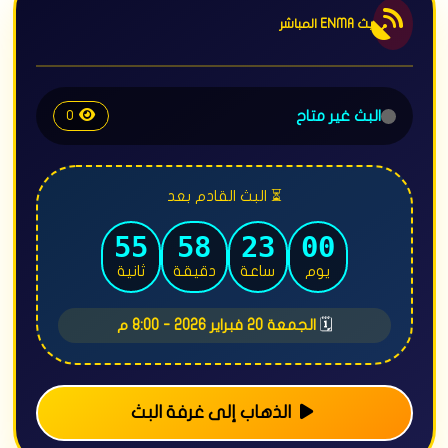
بث ENMA المباشر
البث غير متاح
0
⏳ البث القادم بعد
50
58
23
00
يوم
ساعة
دقيقة
ثانية
🗓️
الجمعة 20 فبراير 2026 - 8:00 م
الذهاب إلى غرفة البث