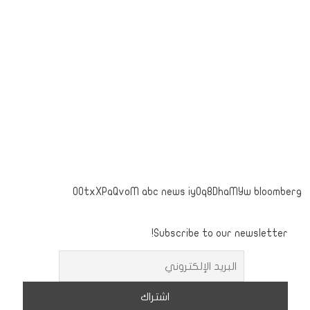
OOtxXPaQvoM abc news iyOq8DhaMYw bloomberg
Subscribe to our newsletter!