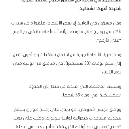
معظمهم في بافالو، مع استمرار اجتياح عاصفة شتوية
شديدة أمريكا الشمالية.
وقال مسؤول في الولاية إن بعض الأشخاص علقوا داخل سيارات
لأكثر من يومين خلال ما وصف بأنه
أسوأ عاصفة
في حياتهم
“على الأرجح”.
وحذر خبراء الأرصاد الجوية من احتمال تساقط ثلوج أخرى، تصل
إلى تسع بوصات (23 سنتيمترا)، في مناطق من الولاية حتى
يوم الثلاثاء.
وتسببت العاصفة، التي امتدت من
كندا إلى الحدود
المكسيكي
ة، في وفاة 56 شخصا.
ووافق
الرئيس الأمريكي
، جو بايدن، على إعلان طوارئ يسمح
بتقديم مساعدات فيدرالية لولاية نيويورك. وكتب على تويتر
“خالص تضامني مع أولئك الذين فقدوا أحباءهم في عطلة