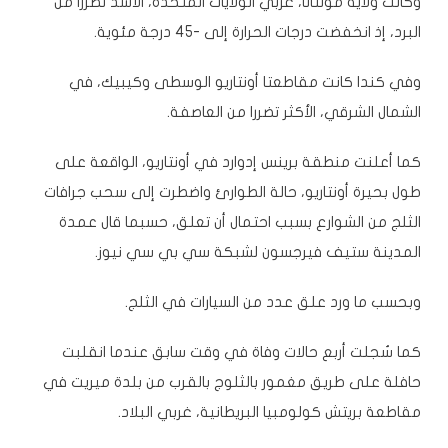
وكانت ولاية مونتانا، غربي الولايات المتحدة، الأشد تضررا من
البرد، إذ انخفضت درجات الحرارة إلى -45 درجة مئوية.
وفي
كندا
كانت مقاطعتا أونتاريو الوسطى وكيبيك، في
الشمال الشرقي، الأكثر تضررا من العاصفة.
كما أعلنت منطقة برينس إدوارد في أونتاريو، الواقعة على
طول بحيرة أونتاريو، حالة الطوارئ واضطرت إلى سحب جرافات
الثلج من الشوارع بسبب احتمال أن تعلق، حسبما قال عمدة
المدينة
ستيف فيرجسون
لشبكة سي بي سي نيوز.
وبحسب ما ورد علق عدد من السيارات في الثلج.
كما سُجلت أربع حالات وفاة في وقت سابق عندما انقلبت
حافلة على طريق مغمور بالثلوج بالقرب من بلدة ميريت في
مقاطعة بريتش كولومبيا البريطانية، غربي البلاد.