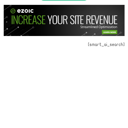
[smart_ai_search]