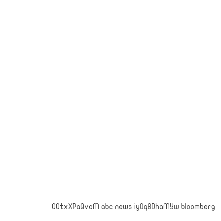
OOtxXPaQvoM abc news iyOq8DhaMYw bloomberg