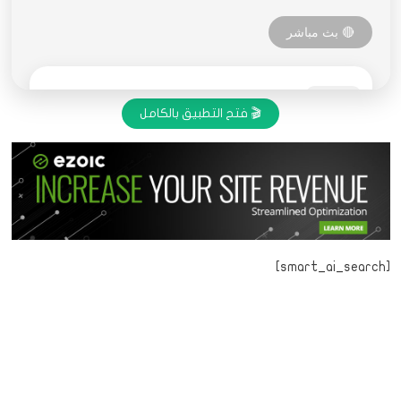
🎬 فتح التطبيق بالكامل
[smart_ai_search]