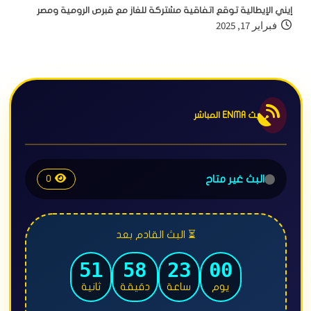
إيني الإيطالية توقع اتفاقية مشتركة للغاز مع قبرص الرومية ومصر
فبراير 17, 2025
بث ENMA المباشر
البث غير متاح
0
⏳ البث القادم بعد
47
58
23
00
يوم
ساعة
دقيقة
ثانية