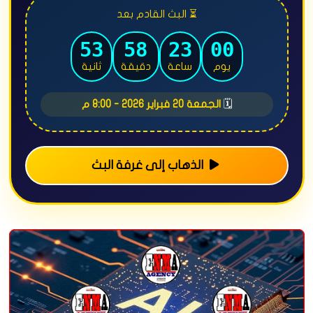
⏳ البث القادم بعد
45
58
23
00
يوم
ساعة
دقيقة
ثانية
🗓️
الجمعة 20 فبراير 2026 - 8:00 م
الذهاب إلى غرفة البث