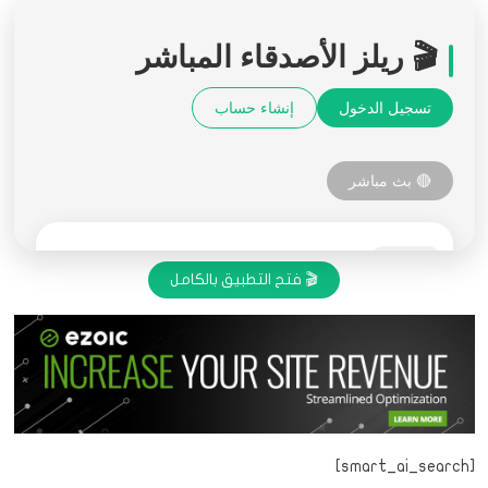
🎬 فتح التطبيق بالكامل
[smart_ai_search]