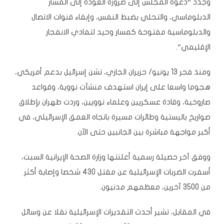
وجدد “دعوة المجلس إلى ضرورة العودة إلى المسار
الدبلوماسي، والتحلي بضبط النفس، وإبقاء قنوات الاتصال
والدبلوماسية مفتوحة كمسار وحيد لتفادي الانفجار
الإقليمي”.
ومنذ فجر 13 يونيو/ حزيران الجاري، تشن إسرائيل بدعم أمريكي،
هجوما واسعا على إيران استهدف منشآت نووية، وقواعد
صاروخية، وقادة عسكريين وعلماء نوويين، وردت طهران بإطلاق
صواريخ باليستية وطائرات مسيرة باتجاه العمق الإسرائيلي، في
أكبر مواجهة مباشرة بين الجانبين حتى الآن.
ووفق آخر حصيلة رسمية أعلنتها وزارة الصحة الإيرانية السبت،
أسفرت الضربات الإسرائيلية عن مقتل 430 شخصا وإصابة أكثر
من 3500 آخرين، معظمهم مدنيون.
في المقابل، تشير أحدث التقديرات الإسرائيلية نقلا عن وسائل