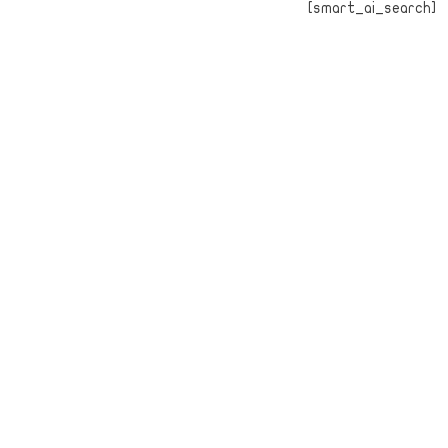
[smart_ai_search]