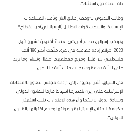
ذات الصلة دون استثناء”.
وطالب البديوي بـ”وقف إطلاق النار، وتأمين المساعدات
الإنسانية، وانسحاب قوات الاحتلال (الإسرائيلي)من القطاع”.
وترتكب إسرائيل بدعم أمريكي، منذ 7 أكتوبر/ تشرين الأول
2023، جرائم إبادة جماعية في غزة، خلّفت أكثر 186 ألف
فلسطيني بين قتيل وجريح معظمهم أطفال ونساء، وما يزيد
على 11 ألف مفقود، بجانب مئات آلاف النازحين.
في السياق، أشار البديوي إلى “إدانة مجلس التعاون للاعتداءات
الإسرائيلية على إيران باعتبارها انتهاكا صارخا للقانون الدولي
وسيادة الدول، لا سيّما وأن هذه الاعتداءات تثبت استهتار
حكومة الاحتلال الإسرائيلية ورعونتها وعدم اكتراثها بالقانون
الدولي”.