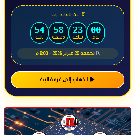
⏳ البث القادم بعد
51
58
23
00
يوم
ساعة
دقيقة
ثانية
🗓️
الجمعة 20 فبراير 2026 - 8:00 م
الذهاب إلى غرفة البث