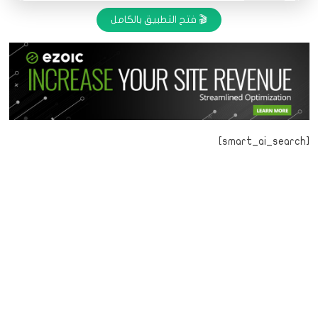
🎬 فتح التطبيق بالكامل
[smart_ai_search]