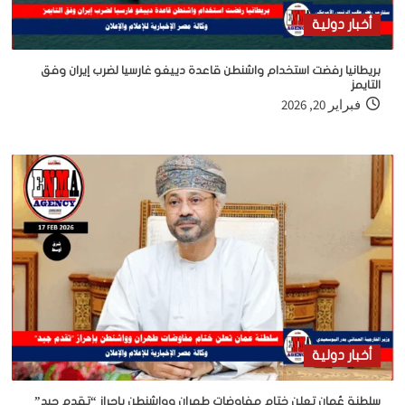
أخبار دولية
بريطانيا رفضت استخدام واشنطن قاعدة دييغو غارسيا لضرب إيران وفق
التايمز
فبراير 20, 2026
أخبار دولية
سلطنة عُمان تعلن ختام مفاوضات طهران وواشنطن بإحراز “تقدم جيد”