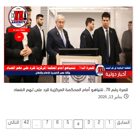
أخبار دولية
للمرة رقم 70.. نتنياهو أمام المحكمة المركزية للرد على تهم الفساد
يناير 13, 2026
تعدد
السابق
1
2
3
5
6
7
42
التالي
...
4
صفحات
المقالات