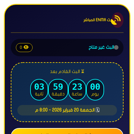
بث ENMA المباشر
البث غير متاح
0
⏳ البث القادم بعد
56
58
23
00
يوم
ساعة
دقيقة
ثانية
🗓️
الجمعة 20 فبراير 2026 - 8:00 م