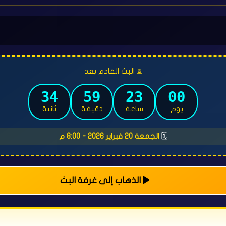
⏳ البث القادم بعد
33
59
23
00
يوم
ساعة
دقيقة
ثانية
🗓️
الجمعة 20 فبراير 2026 - 8:00 م
الذهاب إلى غرفة البث