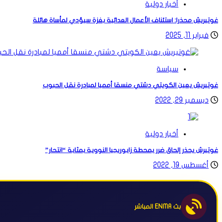
أخبار دولية
غوتيريش محذرا: استئناف الأعمال العدائية بغزة سيؤدي لمأساة هائلة
فبراير 11, 2025
سياسة
غوتيريش يعين الكويتي دشتي منسقا أمميا لمبادرة نقل الحبوب
ديسمبر 29, 2022
أخبار دولية
غوتيرش يحذر إلحاق ضرر بمحطة زابوريجيا النووية بمثابة “انتحار”
أغسطس 19, 2022
بث ENMA المباشر