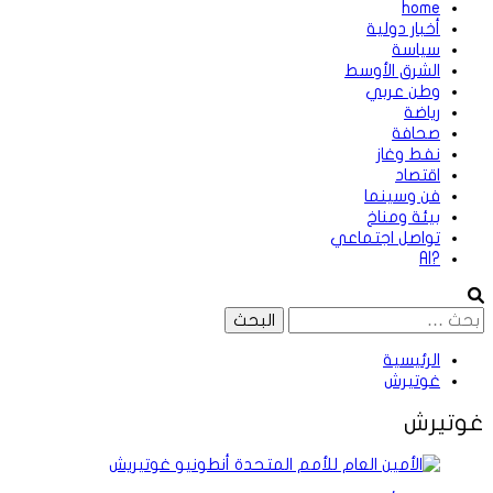
home
أخبار دولية
سياسة
الشرق الأوسط
وطن عربي
رياضة
صحافة
نفط وغاز
اقتصاد
فن وسينما
بيئة ومناخ
تواصل اجتماعي
?AI
البحث
عن:
الرئيسية
غوتيرش
غوتيرش