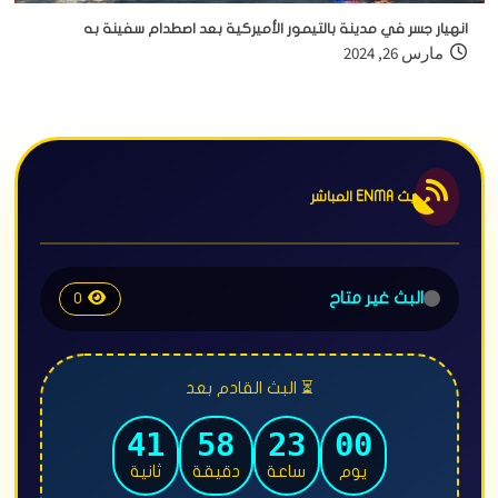
انهيار جسر في مدينة بالتيمور الأميركية بعد اصطدام سفينة به
مارس 26, 2024
بث ENMA المباشر
البث غير متاح
0
⏳ البث القادم بعد
39
58
23
00
يوم
ساعة
دقيقة
ثانية