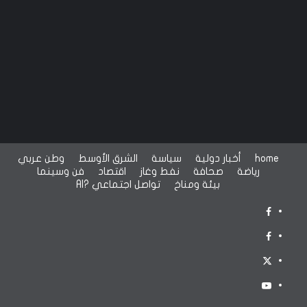
home
أخبار دولية
سياسة
الشرق الأوسط
وطن عربي
رياضة
صحافة
نفط وغاز
اقتصاد
فن وسينما
بيئة ومناخ
تواصل اجتماعي
?AI
FACEBOOKTWO
FACCEBOOKONE
TWITTER
YOUTUBE