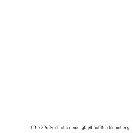
OOtxXPaQvoM abc news iyOq8DhaMYw bloomberg