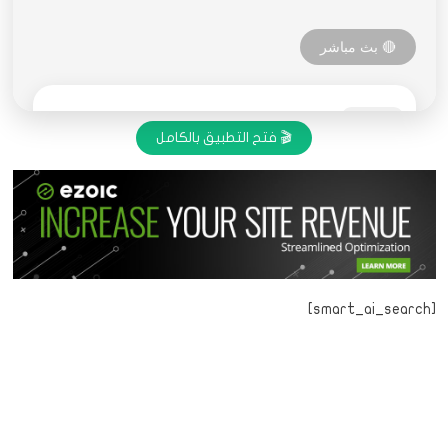
🎬 فتح التطبيق بالكامل
[smart_ai_search]