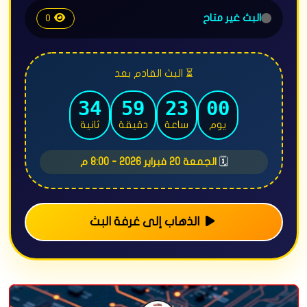
البث غير متاح
0
⏳ البث القادم بعد
32
59
23
00
يوم
ساعة
دقيقة
ثانية
🗓️
الجمعة 20 فبراير 2026 - 8:00 م
الذهاب إلى غرفة البث