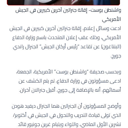
واشنطن بوست- إقالة جنرالين آخرين كبيرين في الجيش
الأمريكي
ادعت وسائل إعلام، إقالة جنرالين آخرين كبيرين في الجيش
الأمريكي، وذلك عقب إعلان المتحدث باسم وزارة الدفاع
(البنتاغون) عن تقاعد “رئيس أركان الجيش” الجنرال راندي
جورج.
وبحسب صحيفة “واشنطن بوست” الأمريكية، الجمعة،
ادعى مسؤولون في وزارة الدفاع، لم يتم الكشف عن
أسمائهم، أنه بالإضافة إلى جورج، أقيل جنرالان آخران.
وأوضح المسؤولون أن الجنرالين هما الجنرال ديفيد هودن
الذي تولى قيادة التدريب والتحول في الجيش في أكتوبر/
تشرين الأول الماضي، واللواء ويليام غرين جونيور قائد