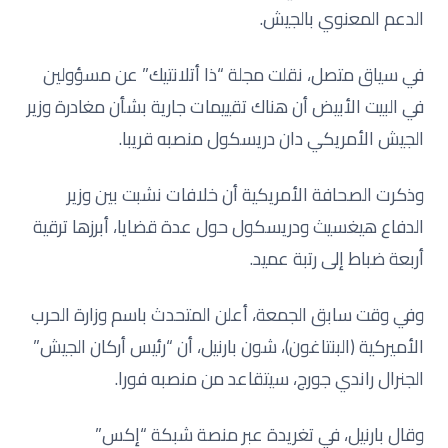
الدعم المعنوي بالجيش.
في سياق متصل، نقلت مجلة “ذا أتلانتيك” عن مسؤولين
في البيت الأبيض أن هناك تقييمات جارية بشأن مغادرة وزير
الجيش الأمريكي دان دريسكول منصبه قريبا.
وذكرت الصحافة الأمريكية أن خلافات نشبت بين وزير
الدفاع هيغسيث ودريسكول حول عدة قضايا، أبرزها ترقية
أربعة ضباط إلى رتبة عميد.
وفي وقت سابق الجمعة، أعلن المتحدث باسم وزارة الحرب
الأميركية (البنتاغون)، شون بارنيل، أن “رئيس أركان الجيش”
الجنرال راندي جورج، سيتقاعد من منصبه فورا.
وقال بارنيل، في تغريدة عبر منصة شبكة “إكس”