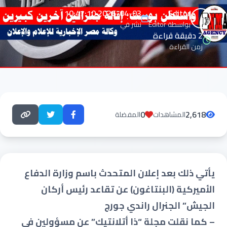
2026-04-03 10:47:10
Editor
بواسطة Editor
نشر في
2 دقيقة قراءة
زمن القراءة
0
2,618
المشاهدات
المفضلة
يأتي ذلك بعد إعلان المتحدث باسم وزارة الدفاع
الأميركية (البنتاغون) عن تقاعد رئيس أركان
الجيش” الجنرال راندي جورج
– كما نقلت مجلة “ذا أتلانتيك” عن مسؤولين في