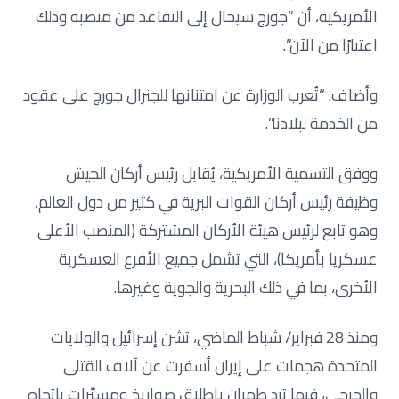
الأمريكية، أن “جورج سيحال إلى التقاعد من منصبه وذلك
اعتبارًا من الآن”.
وأضاف: “تُعرب الوزارة عن امتنانها للجنرال جورج على عقود
من الخدمة لبلادنا”.
ووفق التسمية الأمريكية، يُقابل رئيس أركان الجيش
وظيفة رئيس أركان القوات البرية في كثير من دول العالم،
وهو تابع لرئيس هيئة الأركان المشتركة (المنصب الأعلى
عسكريا بأمريكا)، التي تشمل جميع الأفرع العسكرية
الأخرى، بما في ذلك البحرية والجوية وغيرها.
ومنذ 28 فبراير/ شباط الماضي، تشن إسرائيل والولايات
المتحدة هجمات على إيران أسفرت عن آلاف القتلى
والجرحى، فيما ترد طهران بإطلاق صواريخ ومسيَّرات باتجاه