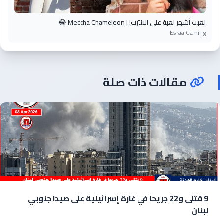
لعبت أشهر لعبة على الانترت! | Meccha Chameleon 😂
Esraa Gaming
مقالات ذات صلة
9 قتلى و22 جريحا في غارة إسرائيلية على صيدا جنوبي
لبنان