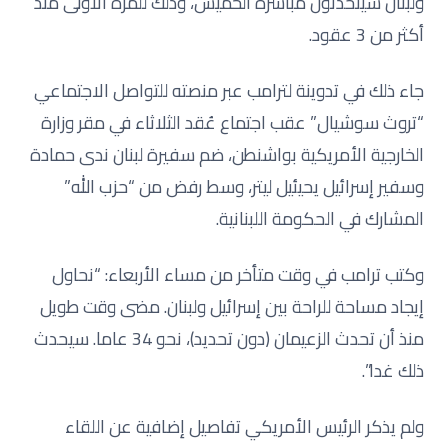
ولبنان سيتحدثون مباشرة الخميس، وذلك للمرة الأولى منذ
أكثر من 3 عقود.
جاء ذلك في تدوينة لترامب عبر منصته للتواصل الاجتماعي
“تروث سوشيال” عقب اجتماع عُقد الثلاثاء في مقر وزارة
الخارجية الأمريكية بواشنطن، ضم سفيرة لبنان ندى حمادة
وسفير إسرائيل يحيئيل ليتر، وسط رفض من “حزب الله”
المشارك في الحكومة اللبنانية.
وكتب ترامب في وقت متأخر من مساء الأربعاء: “نحاول
إيجاد مساحة للراحة بين إسرائيل ولبنان. مضى وقت طويل
منذ أن تحدث الزعيمان (دون تحديد)، نحو 34 عاما. سيحدث
ذلك غدا”.
ولم يذكر الرئيس الأمريكي تفاصيل إضافية عن اللقاء